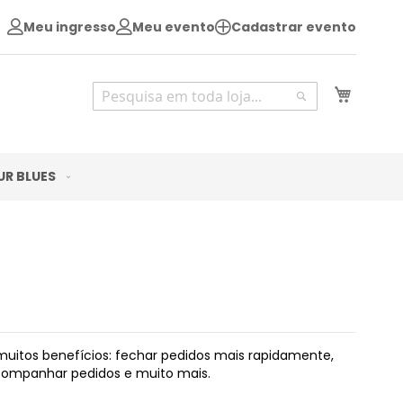
Meu ingresso
Meu evento
Cadastrar evento
Pesquisa
Meu Ca
Pesquisa
UR BLUES
uitos benefícios: fechar pedidos mais rapidamente,
acompanhar pedidos e muito mais.