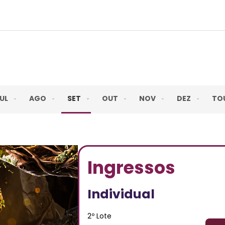
UL
AGO
SET
OUT
NOV
DEZ
TO
Ingressos
Individual
2º Lote