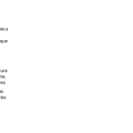
lico
 que
á
tura
te,
ia.
as
ção.