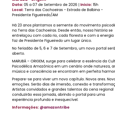
Data:
05 a 07 de Setembro de 2026 |
Inicio:
15h
Local:
Terra das Cachoeiras - Estrada de Balbina -
Presidente Figueiredo/AM
Há 23 anos plantamos a semente do movimento psicodé
na Terra das Cachoeiras. Desde então, nossa história se
entrelaçou com cada rio, cada floresta e com a energia
faz de Presidente Figueiredo um lugar único.
No feriadão de 5, 6 e 7 de Setembro, um novo portal ser
aberto.
MARUBÁ – ORIGEM, surge para celebrar a essência da Cul
Psicodélica Amazônica em um cenário onde natureza, ar
música e consciência se encontram em perfeita harmon
Prepare-se para viver um novo capítulo. Novos ares. Nov
emoções. Serão dias de imersão, conexão e transforma
Artistas convidados e grandes talentos da cena regional
conduzirão essa jornada, abrindo o portal para uma
experiência profunda e inesquecível.
Informações:
@amazontribe