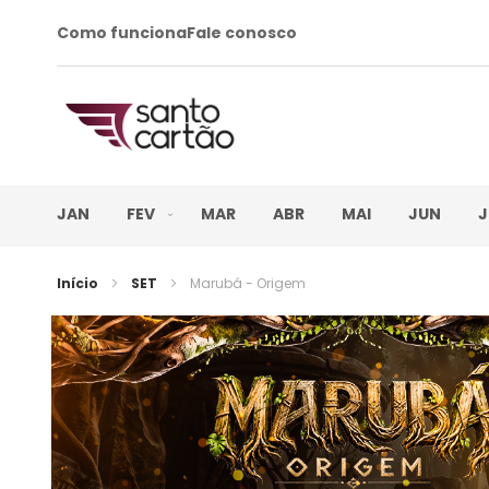
Como funciona
Fale conosco
JAN
FEV
MAR
ABR
MAI
JUN
J
Início
SET
Marubá - Origem