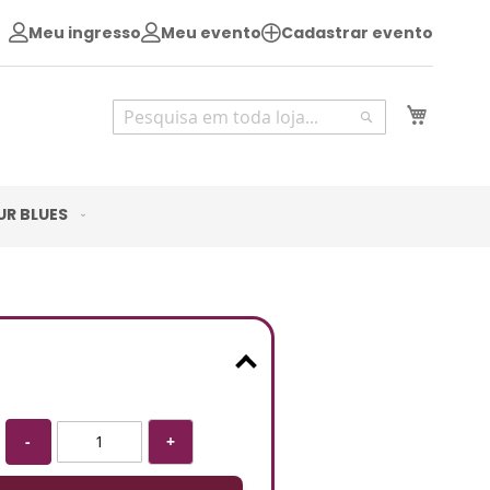
Meu ingresso
Meu evento
Cadastrar evento
Pesquisa
Meu Ca
Pesquisa
UR BLUES
-
+