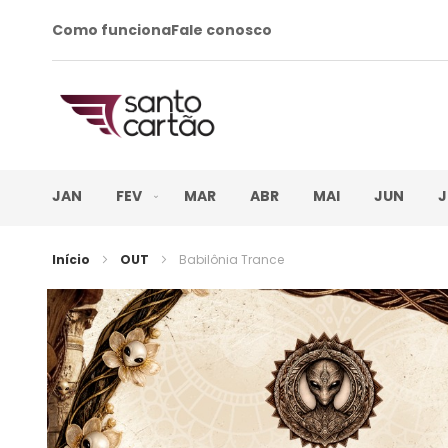
Como funciona
Fale conosco
JAN
FEV
MAR
ABR
MAI
JUN
J
Início
OUT
Babilônia Trance