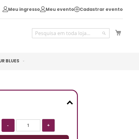
Meu ingresso
Meu evento
Cadastrar evento
Pesquisa
Meu Ca
Pesquisa
UR BLUES
-
+