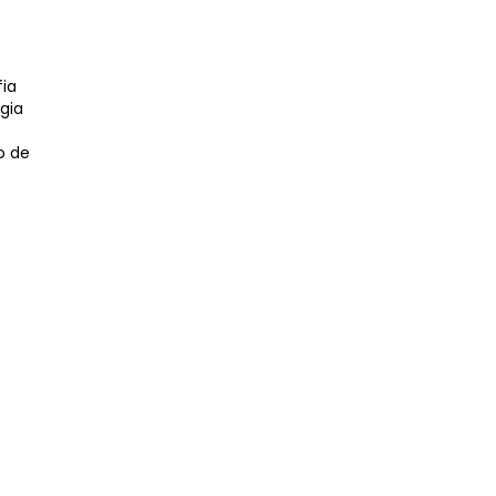
ia
gia
o de