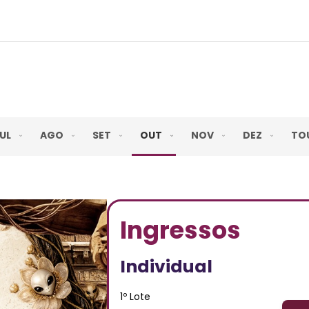
UL
AGO
SET
OUT
NOV
DEZ
TO
Ingressos
Individual
1º Lote