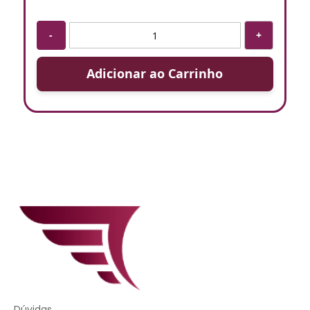
-
+
Adicionar ao Carrinho
Dúvidas