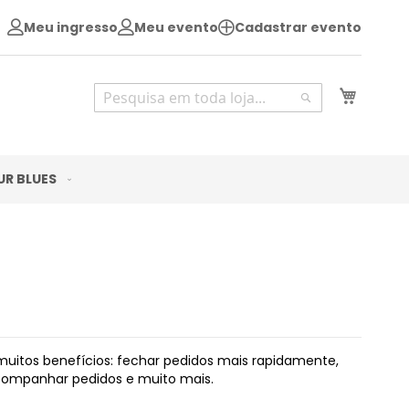
Meu ingresso
Meu evento
Cadastrar evento
Pesquisa
Meu Ca
Pesquisa
UR BLUES
uitos benefícios: fechar pedidos mais rapidamente,
acompanhar pedidos e muito mais.