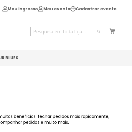
Meu ingresso
Meu evento
Cadastrar evento
Pesquisa
Meu Ca
Pesquisa
UR BLUES
uitos benefícios: fechar pedidos mais rapidamente,
acompanhar pedidos e muito mais.