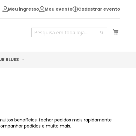
Meu ingresso
Meu evento
Cadastrar evento
Pesquisa
Meu Ca
Pesquisa
UR BLUES
uitos benefícios: fechar pedidos mais rapidamente,
acompanhar pedidos e muito mais.